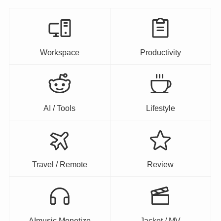
Workspace
Productivity
AI / Tools
Lifestyle
Travel / Remote
Review
AImusic Monetize
Jacket / MV