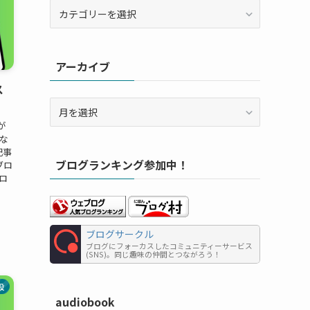
カ
テ
ゴ
リ
アーカイブ
ー
ス
ア
ー
が
カ
な
イ
記事
ブログランキング参加中！
ブ
ブロ
ロ
ブログサークル
ブログにフォーカスしたコミュニティーサービス
(SNS)。同じ趣味の仲間とつながろう！
設
audiobook