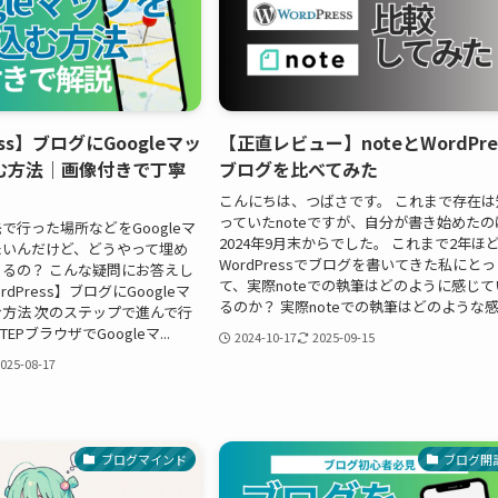
ess】ブログにGoogleマッ
【正直レビュー】noteとWordPre
む方法｜画像付きで丁寧
ブログを比べてみた
こんにちは、つばさです。 これまで存在は
っていたnoteですが、自分が書き始めたの
で行った場所などをGoogleマ
2024年9月末からでした。 これまで2年ほ
たいんだけど、どうやって埋め
WordPressでブログを書いてきた私にとっ
るの？ こんな疑問にお答えし
て、実際noteでの執筆はどのように感じて
dPress】ブログにGoogleマ
るのか？ 実際noteでの執筆はどのような感..
方法 次のステップで進んで行
EPブラウザでGoogleマ...
2024-10-17
2025-09-15
025-08-17
ブログマインド
ブログ開