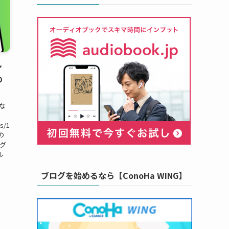
ン
め
な
us/1
の
グ
ル
ブログを始めるなら【ConoHa WING】