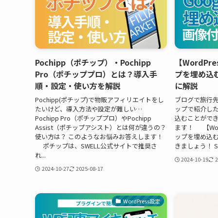
Pochipp（ポチップ）・Pochipp
【WordPr
Pro（ポチッププロ）とは？導入手
プを埋め込
順・設定・使い方を解説
に解説
Pochipp(ポチップ)で物販アフィリエイトをし
ブログで旅行先
たいけど、導入方法や設定が難しい…
ップで紹介し
Pochipp Pro（ポチッププロ）やPochipp
込むことができ
Assist（ポチップアシスト）とは何が違うの？
ます！ 【Wor
使い方は？ このようなお悩みお答えします！
ップを埋め込む
ポチップは、SWELL公式サイトで推奨さ
きましょう！ ST
れ...
2024-10-19
2
2024-10-27
2025-08-17
WordPress設定