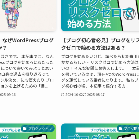
なぜWordPressブログ
【ブログ初心者必見】ブログをリ
か？
クゼロで始める方法はある？
ばさです。 本記事では、なん
ブログを始めたいけど、調べたら初期費用
ressブログを始めるにあたった
かかるらしい… リスクゼロで始める方法は
緯について書いてみようと思い
いの？ そんな疑問にお答えします。 本
の自身の過去を振り返るって
を書いているのは、現在4つのWordPress
ンル決め」にも使えたり ブロ
グを運営している筆者になります。 私もブ
ョンを上げるための「目...
グ初心者の頃、本記事で紹介する方...
025-09-16
2024-10-02
2025-08-17
ブログノウハウ
ブログ開