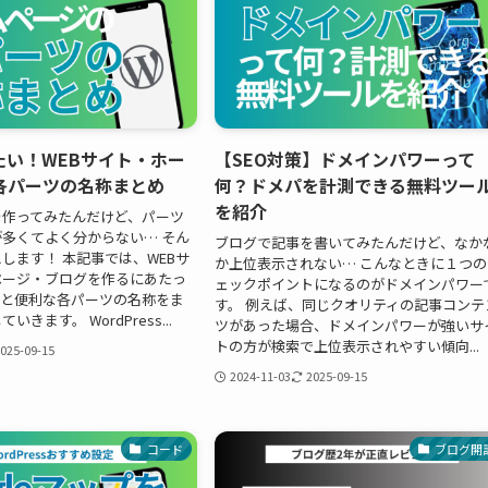
たい！WEBサイト・ホー
【SEO対策】ドメインパワーって
各パーツの名称まとめ
何？ドメパを計測できる無料ツー
を紹介
を作ってみたんだけど、パーツ
多くてよく分からない… そん
ブログで記事を書いてみたんだけど、なか
します！ 本記事では、WEBサ
か上位表示されない… こんなときに１つの
ページ・ブログを作るにあたっ
ェックポイントになるのがドメインパワー
くと便利な各パーツの名称をま
す。 例えば、同じクオリティの記事コンテ
きます。 WordPress...
ツがあった場合、ドメインパワーが強いサ
トの方が検索で上位表示されやすい傾向...
025-09-15
2024-11-03
2025-09-15
コード
ブログ開