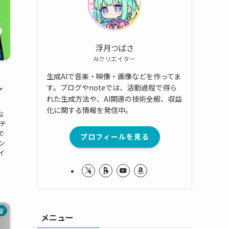
浮月つばさ
AIクリエイター
生成AIで音楽・映像・画像などを作ってま
ル
す。ブログやnoteでは、活動過程で得ら
れた生成方法や、AI関連の技術全般、収益
化に関する情報を発信中。
な
チ
で
プロフィールを見る
ン
イ
設
メニュー