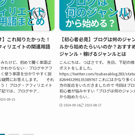
け】これ知りたかった！
【初心者必見】ブログは何のジャ
フィリエイトの関連用語
ルから始めたらいいのか？おすす
ジャンル・稼げるジャンルとは
てみたけど、初めて聞く単語ば
こんにちは、つばさです。 先日、下記の様
かわからない… ブログやアフ
ポストをしました。
よく使う単語を分かりやすく説
https://twitter.com/tsubasablog283/stat
な疑問にお答えします。 それ
826443299135389767 これにはかなり多く
う！ ブログ・アフィリエイト
方の反応をいただきましたので 今回はブロ
記では、ブログやア...
初心者が悩みやすい「ブログは何のジャン
から始めたらい...
025-09-15
2024-09-18
2025-08-17