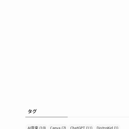
タグ
AI音楽
(10)
Canva
(2)
ChatGPT
(11)
DistroKid
(1)