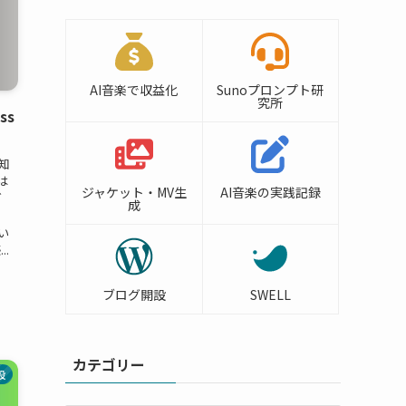
AI音楽で収益化
Sunoプロンプト研
究所
ss
知
は
ジャケット・MV生
AI音楽の実践記録
ど
成
い
.
ブログ開設
SWELL
カテゴリー
設