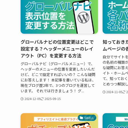
グローバルナビの位置変更はどこで
知っておき
設定する？ヘッダーメニューのレイ
ムページの
アウト（PC）を変更する方法
自分でサイト
の名前の種類が
グローバルナビ（グローバルメニュー）で、
な疑問にお答え
ヘッダーのメニューの位置を変更したいんだ
イト・ホーム
けど、どこで設定すればいいの？ こんな疑問
て、知ってお
にお答えします！ 本記事を書いている私は、
とめつつ解説してい
現在ブログ歴2年で、3つのブログを運営して
います。 それでは行きましょう！ グ...
2024-11-05
2
2024-12-09
2025-09-15
SWELL