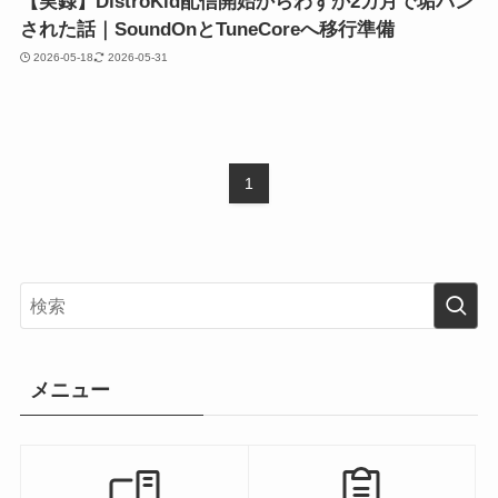
【実録】DistroKid配信開始からわずか2カ月で垢バン
された話｜SoundOnとTuneCoreへ移行準備
2026-05-18
2026-05-31
1
メニュー