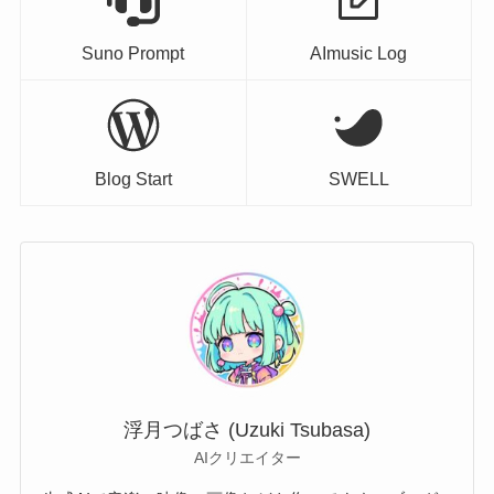
Suno Prompt
AImusic Log
Blog Start
SWELL
浮月つばさ (Uzuki Tsubasa)
AIクリエイター