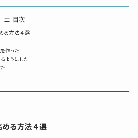
目次
める方法４選
境を作った
えるようにした
けた
高める方法４選