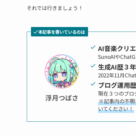
それでは行きましょう！
本記事を書いているのは
AI音楽クリ
SunoAIやCh
生成AI歴３
2022年11月Ch
ブログ運用
現在３つのブログ
浮月つばさ
※記事内の不明
いてください！