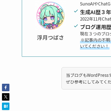
SunoAIやCh
生成AI歴３
2022年11月Ch
ブログ運用
現在３つのブログ
浮月つばさ
※記事内の不明
いてください！
当ブログもWordPre
ぜひ参考にしてみてく