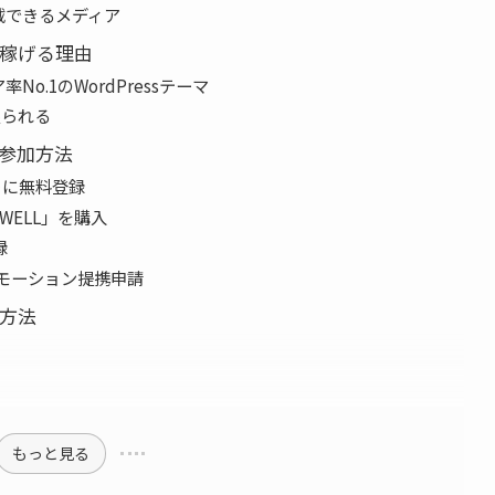
載できるメディア
で稼げる理由
o.1のWordPressテーマ
限られる
の参加方法
トに無料登録
SWELL」を購入
録
プロモーション提携申請
得方法
もっと見る