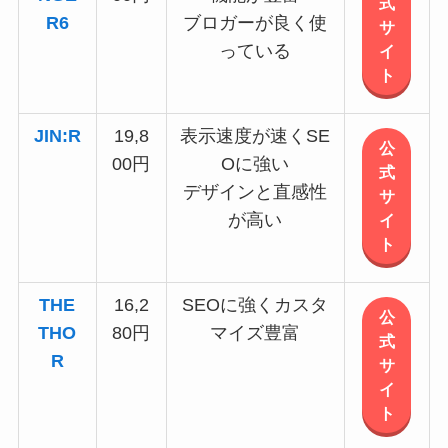
式
R6
ブロガーが良く使
サ
っている
イ
ト
JIN:R
19,8
表示速度が速くSE
公
00円
Oに強い
式
デザインと直感性
サ
が高い
イ
ト
THE
16,2
SEOに強くカスタ
公
THO
80円
マイズ豊富
式
R
サ
イ
ト