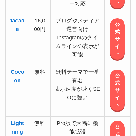
ト
ー対応
facad
16,0
ブログやメディア
公
e
00円
運営向け
式
Instagramのタイ
サ
ムラインの表示が
イ
ト
可能
Coco
無料
無料テーマで一番
公
on
有名
式
表示速度が速くSE
サ
Oに強い
イ
ト
Light
無料
Pro版で大幅に機
公
ning
能拡張
式