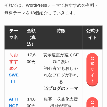
それでは、WordPressテーマでおすすめの有料・
無料テーマを18個紹介していきます。
テー
金額
特徴
公式サ
マ名
（税
イト
込）
＼お
17,6
表示速度が速くSE
公
すす
00円
Oに強い
式
め／
初心者でもおしゃ
サ
SWE
れなブログが作れ
イ
ト
LL
る
当ブログのテーマ
AFFI
14,8
集客・収益化支援
公
NGE
00円
機能が豊富