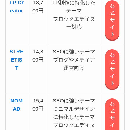
LP Cr
18,7
LP制作に特化した
公
eator
00円
テーマ
式
ブロックエディタ
サ
ー対応
イ
ト
STRE
14,3
SEOに強いテーマ
公
ETIS
00円
ブログやメディア
式
T
運営向け
サ
イ
ト
NOM
15,4
SEOに強いテーマ
公
AD
00円
ミニマルデザイン
式
に特化したテーマ
サ
ブロックエディタ
イ