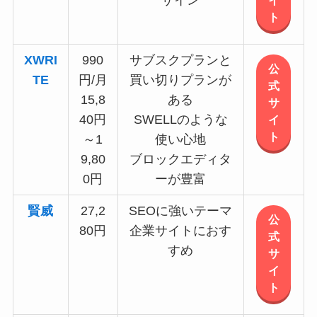
ザイン
イ
ト
XWRI
990
サブスクプランと
公
TE
円/月
買い切りプランが
式
15,8
ある
サ
40円
SWELLのような
イ
ト
～1
使い心地
9,80
ブロックエディタ
0円
ーが豊富
賢威
27,2
SEOに強いテーマ
公
80円
企業サイトにおす
式
すめ
サ
イ
ト