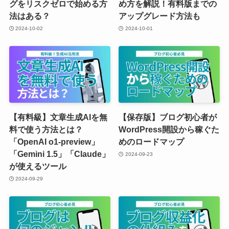
グをリスクゼロで始める方
め方を解説！有料版までの
法はある？
アップグレード方法も
2024-10-02
2024-10-01
【有料級】文章生成AIを無
【保存版】ブログ初心者が
料で使う方法とは？
WordPress開設から稼ぐた
「OpenAI o1-preview」
めのロードマップ
「Gemini 1.5」「Claude」
2024-09-23
が使えるツール
2024-09-29