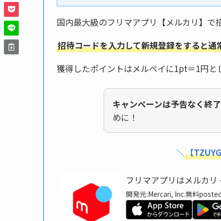
国内最大級のフリマアプリ【メルカリ】で
招待コードを入力して新規登録をすると通常
獲得したポイントはメルペイに1pt＝1円と
キャンペーンは予告なく終了
めに！
＼
【TZUY
フリマアプリはメルカリ 
開発元:
Mercari, Inc.
無料
posted