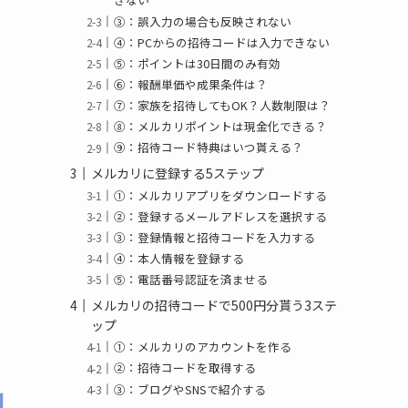
③：誤入力の場合も反映されない
④：PCからの招待コードは入力できない
⑤：ポイントは30日間のみ有効
⑥：報酬単価や成果条件は？
⑦：家族を招待してもOK？人数制限は？
⑧：メルカリポイントは現金化できる？
⑨：招待コード特典はいつ貰える？
メルカリに登録する5ステップ
①：メルカリアプリをダウンロードする
②：登録するメールアドレスを選択する
③：登録情報と招待コードを入力する
④：本人情報を登録する
⑤：電話番号認証を済ませる
メルカリの招待コードで500円分貰う3ステ
ップ
①：メルカリのアカウントを作る
②：招待コードを取得する
③：ブログやSNSで紹介する