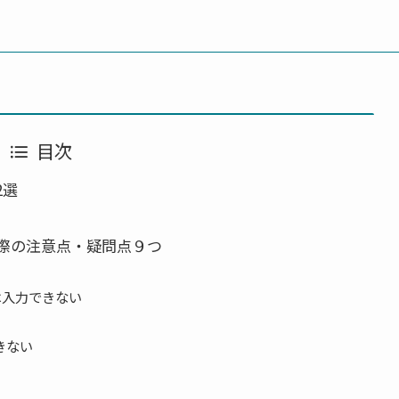
目次
2選
際の注意点・疑問点９つ
は入力できない
きない