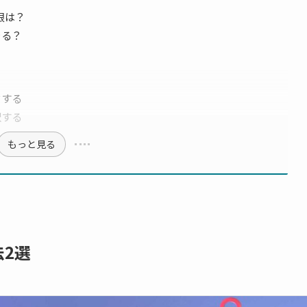
限は？
きる？
？
ドする
択する
もっと見る
2選