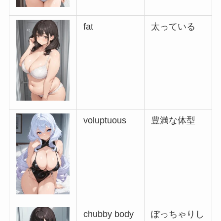
fat
太っている
voluptuous
豊満な体型
chubby body
ぽっちゃりし