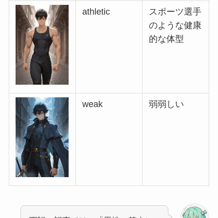
athletic
スポーツ選手
のような健康
的な体型
weak
弱弱しい