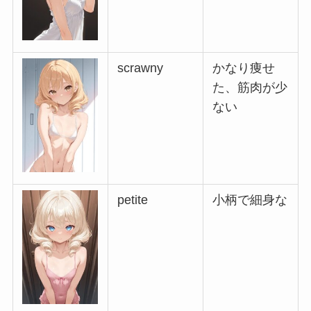
scrawny
かなり痩せ
た、筋肉が少
ない
petite
小柄で細身な