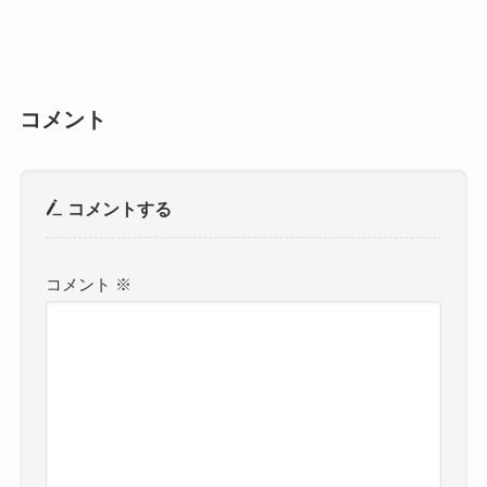
コメント
コメントする
コメント
※