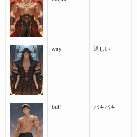
wiry
逞しい
buff
バキバキ