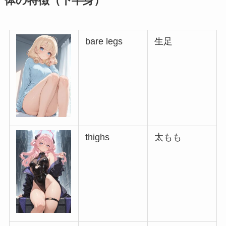
体の特徴（下半身）
bare legs
生足
thighs
太もも