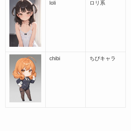
loli
ロリ系
chibi
ちびキャラ