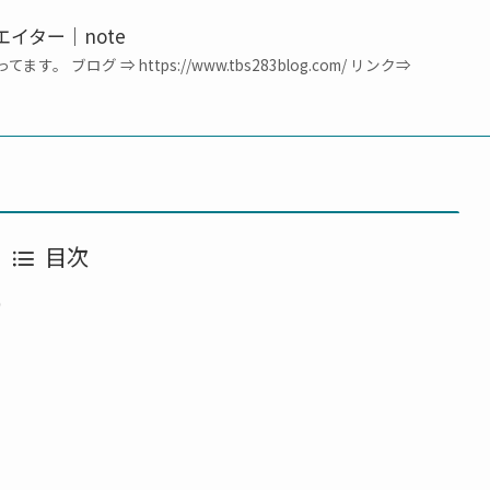
エイター｜note
。 ブログ ⇒ https://www.tbs283blog.com/ リンク⇒
目次
）