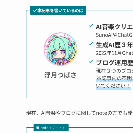
本記事を書いているのは
AI音楽クリ
SunoAIやCh
生成AI歴３
2022年11月Ch
ブログ運用
現在３つのブログ
浮月つばさ
※記事内の不明
いてください！
現在、AI音楽やブログに関してnoteの方で
note（ノート）