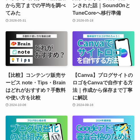
から完了までの平均を調べ
ンされた話｜SoundOnと
てみた
TuneCoreへ移行準備
2026-05-31
2026-05-18
【比較】コンテンツ販売サ
【Canva】ブログサイトの
ービス note・Tips・Brain
ロゴをCanvaで自作する方
はどれがおすすめ？手数料
法｜作成から保存まで丁寧
や使い方を比較
に解説
2024-10-06
2024-09-16