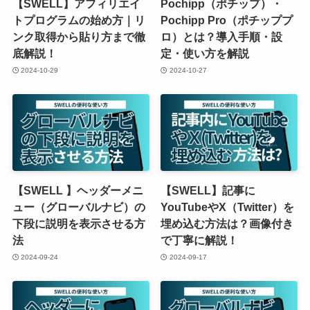
【SWELL】アフィリエイ
Pochipp（ポチップ）・
トプログラムの始め方｜リ
Pochipp Pro（ポチッププ
ンク取得から貼り方まで徹
ロ）とは？導入手順・設
底解説！
定・使い方を解説
2024-10-29
2024-10-27
【SWELL 】ヘッダーメニ
【SWELL】記事に
ュー（グローバルナビ）の
YouTubeやX（Twitter）を
下段に説明を表示させる方
埋め込む方法は？画像付き
法
で丁寧に解説！
2024-09-24
2024-09-17